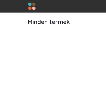
Kihagyás és továbblépés a tartalomhoz
Főoldal
Minden termék