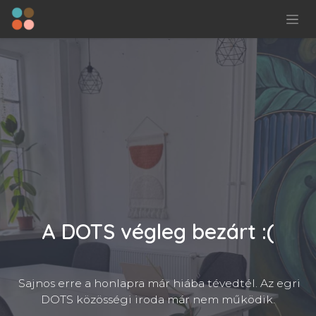
Kihagyás és továbblépés a tartalomhoz
A DOTS végleg bezárt :(
Sajnos erre a honlapra már hiába tévedtél. Az egri
DOTS közösségi iroda már nem működik.